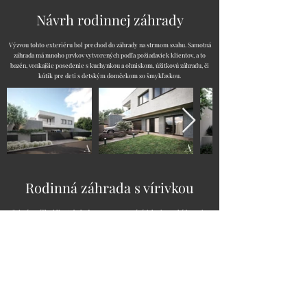
Návrh rodinnej záhrady
Výzvou tohto exteriéru bol prechod do záhrady na strmom svahu. Samotná
záhrada má mnoho prvkov vytvorených podľa požiadaviek klientov, a to
bazén, vonkajšie posedenie s kuchynkou a ohniskom, úžitkovú záhradu, či
kútik pre deti s detským domčekom so šmykľavkou.
Rodinná záhrada s vírivkou
Prianím nášho klienta bola do zeme zapustená vírivka, japonský bonsaj v
predzáhradke, zelená strecha a zapúšťacia brána. Na zatienenie terasy sme
použili slnolamy posúvateľné po celej dĺžke terasy. V zimných mesiacoch
zahrejú do stropu zabudované ohrievače.