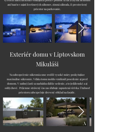
vytvorili hneď niekoľko vonkajších plôch v podobe terás a chýbať nemohol
ani bazén v zajatí kvetinových záhonov, zimná záhrada, či prestrešený
priestor na parkovanie.
Exteriér domu v Liptovskom
Mikuláši
Na zabezpečenie súkromia sme zvolili vysoké múry poskytujúce
maximálne súkromie. Vďaka tomu mohlo vzniknúť posedenie aj pred
domom. V zadnej časti sa nachádza ďalšie sedenie, a to jedálenské a aj
oddychové. Príjemne strávený čas zas sľubuje zapustená vírivka. Útulnosť
priestoru zabezpečuje drevený obklad na fasáde.