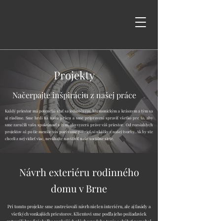
Projekty
Načerpajte inšpiráciu z našej práce
Každý priestor má potenciál stať sa jedinečným, harmonickým a krásnym a tým sa
aj riadime. Sme hrdí na našu prácu a sme pripravení spraviť všetko pre to, aby
sme zaručili vašu spokojnosť s tým, ako vyzerá práve váš priestor. Od rozsiahlych
projektov až po tie menšie vás pozývame pozrieť si ukážky z našej tvorby. Ak by ste
chceli z nej vidieť viac, neváhajte navštíviť naše sociálne siete.
Návrh exteriéru rodinného
domu v Brne
Pri tomto projekte sme zastrešovali návrh nielen interiéru, ale aj fasády a
všetkých vonkajších priestorov. Klientovi sme podľa jeho požiadaviek